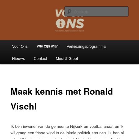
Spring
Hoevelaken – Nijkerkerveen – Nijkerk
naar
Zoek
de
primaire
Voor Ons
inhoud
Hoofdmenu
Wie zijn wij?
Voor Ons
Verkiezingsprogramma
Nieuws
Contact
Meet & Greet
Maak kennis met Ronald
Visch!
Ik ben inwoner van de gemeente Nijkerk en voetbalfanaat en ik
wil graag een frisse wind in de lokale politiek steunen. Ik ben al